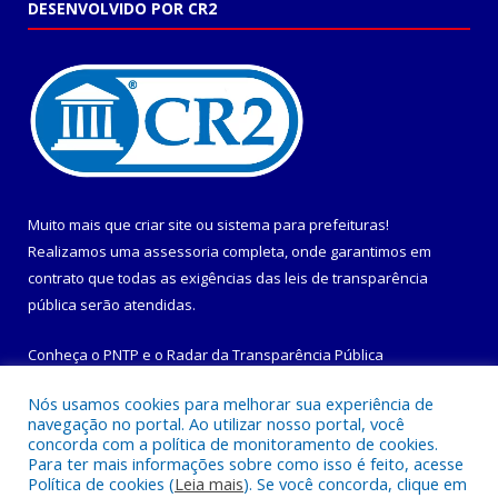
DESENVOLVIDO POR CR2
Muito mais que
criar site
ou
sistema para prefeituras
!
Realizamos uma
assessoria
completa, onde garantimos em
contrato que todas as exigências das
leis de transparência
pública
serão atendidas.
Conheça o
PNTP
e o
Radar da Transparência Pública
Nós usamos cookies para melhorar sua experiência de
navegação no portal. Ao utilizar nosso portal, você
concorda com a política de monitoramento de cookies.
Para ter mais informações sobre como isso é feito, acesse
Todos os direitos reservados a Prefeitura Municipal de
Política de cookies (
Leia mais
). Se você concorda, clique em
Maracanã.