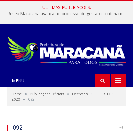
ÚLTIMAS PUBLICAÇÕES:
Resex Maracanã avança no processo de gestão e ordenamento do turismo em nossas áreas protegidas.
MENU
»
»
»
Home
Publicações Oficiais
Decretos
DECRETOS
»
2020
092
092
0