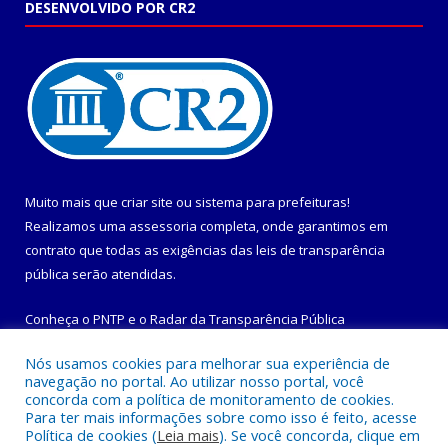
DESENVOLVIDO POR CR2
Muito mais que
criar site
ou
sistema para prefeituras
!
Realizamos uma
assessoria
completa, onde garantimos em
contrato que todas as exigências das
leis de transparência
pública
serão atendidas.
Conheça o
PNTP
e o
Radar da Transparência Pública
Nós usamos cookies para melhorar sua experiência de
navegação no portal. Ao utilizar nosso portal, você
concorda com a política de monitoramento de cookies.
Para ter mais informações sobre como isso é feito, acesse
Todos os direitos reservados a Prefeitura Municipal de
Política de cookies (
Leia mais
). Se você concorda, clique em
Maracanã.