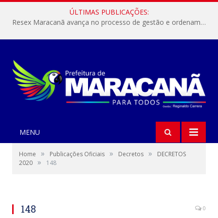
ÚLTIMAS PUBLICAÇÕES:
Resex Maracanã avança no processo de gestão e ordenamento do turismo em nossas áreas protegidas.
MENU
»
»
»
Home
Publicações Oficiais
Decretos
DECRETOS
»
2020
148
148
0