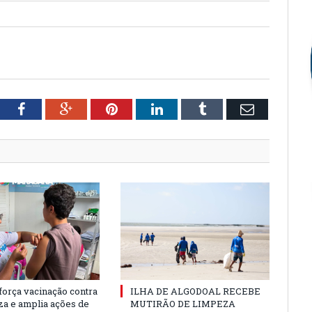
tter
Facebook
Google+
Pinterest
LinkedIn
Tumblr
Email
força vacinação contra
ILHA DE ALGODOAL RECEBE
nza e amplia ações de
MUTIRÃO DE LIMPEZA