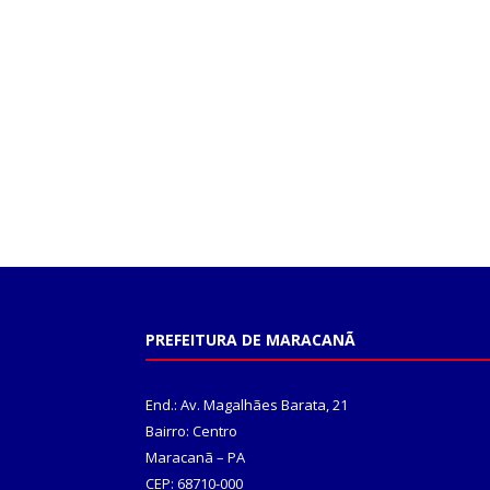
PREFEITURA DE MARACANÃ
End.: Av. Magalhães Barata, 21
Bairro: Centro
Maracanã – PA
CEP: 68710-000