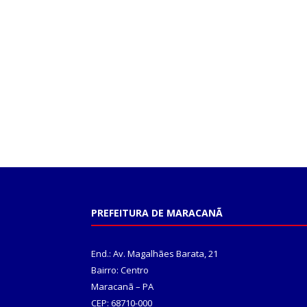
PREFEITURA DE MARACANÃ
End.: Av. Magalhães Barata, 21
Bairro: Centro
Maracanã – PA
CEP: 68710-000