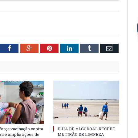
tter
Facebook
Google+
Pinterest
LinkedIn
Tumblr
Email
força vacinação contra
ILHA DE ALGODOAL RECEBE
nza e amplia ações de
MUTIRÃO DE LIMPEZA