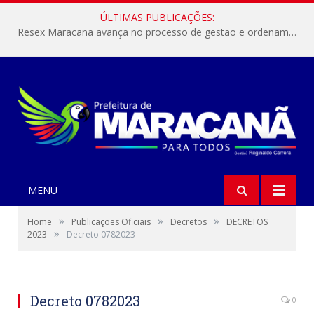
ÚLTIMAS PUBLICAÇÕES:
Resex Maracanã avança no processo de gestão e ordenamento do turismo em nossas áreas protegidas.
MENU
»
»
»
Home
Publicações Oficiais
Decretos
DECRETOS
»
2023
Decreto 0782023
Decreto 0782023
0