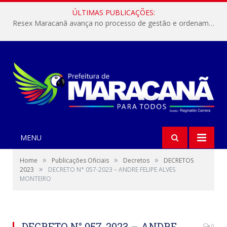
ÚLTIMAS PUBLICAÇÕES:
Resex Maracanã avança no processo de gestão e ordenamento do turismo em nossas áreas protegidas.
MENU
»
»
»
Home
Publicações Oficiais
Decretos
DECRETOS
»
2023
DECRETO N° 057-2023 – ANDRE FELIPE ALVES
MONTEIRO
DECRETO N° 057-2023 – ANDRE
0