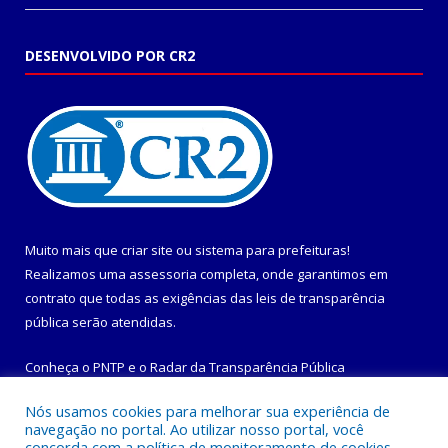
DESENVOLVIDO POR CR2
Muito mais que
criar site
ou
sistema para prefeituras
!
Realizamos uma
assessoria
completa, onde garantimos em
contrato que todas as exigências das
leis de transparência
pública
serão atendidas.
Conheça o
PNTP
e o
Radar da Transparência Pública
Nós usamos cookies para melhorar sua experiência de
navegação no portal. Ao utilizar nosso portal, você
concorda com a política de monitoramento de cookies.