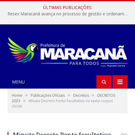
ÚLTIMAS PUBLICAÇÕES:
Resex Maracanã avança no processo de gestão e ordenamento do turismo em nossas áreas protegidas.
MENU
»
»
»
Home
Publicações Oficiais
Decretos
DECRETOS
»
2023
Minuta Decreto Ponto facultativo na sexta corpus
christi
Minuta Decreto Ponto facultativo
0