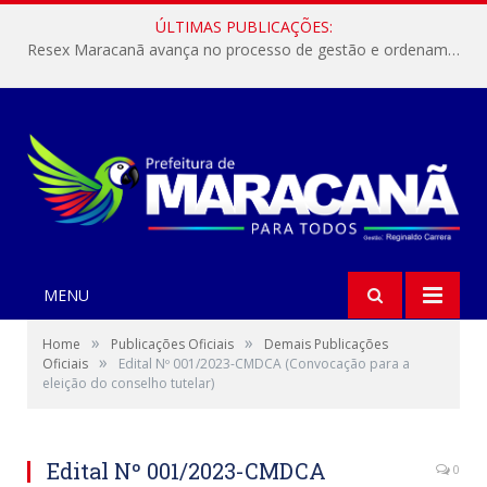
ÚLTIMAS PUBLICAÇÕES:
Resex Maracanã avança no processo de gestão e ordenamento do turismo em nossas áreas protegidas.
MENU
»
»
Home
Publicações Oficiais
Demais Publicações
»
Oficiais
Edital Nº 001/2023-CMDCA (Convocação para a
eleição do conselho tutelar)
Edital Nº 001/2023-CMDCA
0