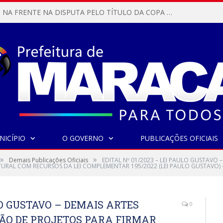
MARACANÃ SAI NA FRENTE NA DISPUTA PELO TÍTULO DA COPA PARÁ SUB-17!
NICÍPIO
O GOVERNO
PUBLICAÇÕES OFICIAIS
»
»
Demais Publicações Oficiais
EDITAL Nº 01/2023 – LEI PAULO GUSTAVO 
URAL COM RECURSOS DA LEI COMPLEMENTAR 195/2022 (LEI PAULO GUSTAVO) –
ULO GUSTAVO – DEMAIS ARTES
0
ÇÃO DE PROJETOS PARA FIRMAR