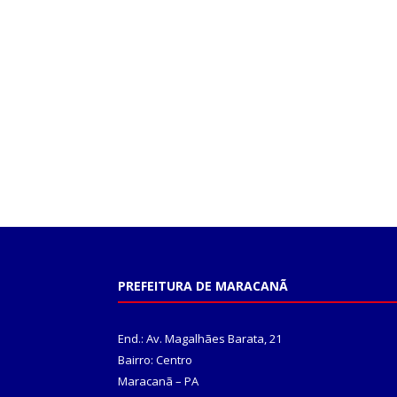
PREFEITURA DE MARACANÃ
End.: Av. Magalhães Barata, 21
Bairro: Centro
Maracanã – PA