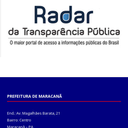
PREFEITURA DE MARACANÃ
End.: Av. Magalhães Barata, 21
Bairro: Centro
Maracanã – PA