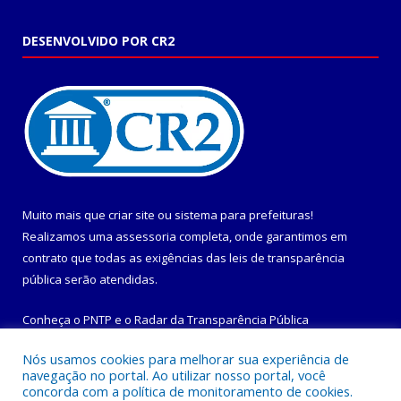
DESENVOLVIDO POR CR2
Muito mais que
criar site
ou
sistema para prefeituras
!
Realizamos uma
assessoria
completa, onde garantimos em
contrato que todas as exigências das
leis de transparência
pública
serão atendidas.
Conheça o
PNTP
e o
Radar da Transparência Pública
Nós usamos cookies para melhorar sua experiência de
navegação no portal. Ao utilizar nosso portal, você
concorda com a política de monitoramento de cookies.