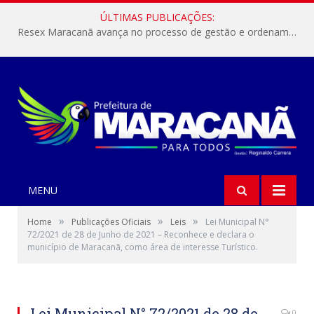
ÚLTIMAS PUBLICAÇÕES:
Resex Maracanã avança no processo de gestão e ordenamento do turismo em nossas áreas protegidas.
MENU
»
»
»
Home
Publicações Oficiais
Leis
Lei Municipal N°
72/2021 de 28 de Junho de 2021 – Reconhece e declara o
município de Maracanã, como área de interesse Turístico.
Lei Municipal N° 72/2021 de 28 de
0