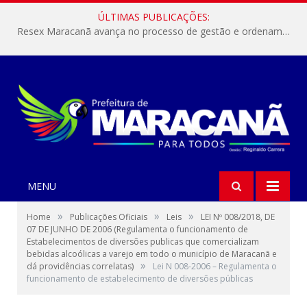
ÚLTIMAS PUBLICAÇÕES:
Resex Maracanã avança no processo de gestão e ordenamento do turismo em nossas áreas protegidas.
MENU
»
»
»
Home
Publicações Oficiais
Leis
LEI Nº 008/2018, DE
07 DE JUNHO DE 2006 (Regulamenta o funcionamento de
Estabelecimentos de diversões publicas que comercializam
bebidas alcoólicas a varejo em todo o município de Maracanã e
»
dá providências correlatas)
Lei N 008-2006 – Regulamenta o
funcionamento de estabelecimento de diversões públicas