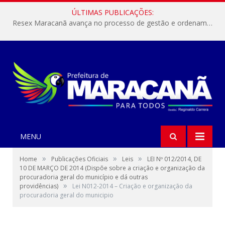
ÚLTIMAS PUBLICAÇÕES:
Resex Maracanã avança no processo de gestão e ordenamento do turismo em nossas áreas protegidas.
MENU
»
»
»
Home
Publicações Oficiais
Leis
LEI Nº 012/2014, DE
10 DE MARÇO DE 2014 (Dispõe sobre a criação e organização da
procuradoria geral do município e dá outras
»
providências)
Lei N012-2014 – Criação e organização da
procuradoria geral do municipio