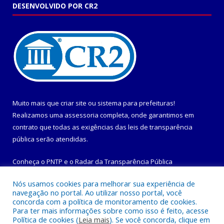
DESENVOLVIDO POR CR2
Muito mais que
criar site
ou
sistema para prefeituras
!
Realizamos uma
assessoria
completa, onde garantimos em
contrato que todas as exigências das
leis de transparência
pública
serão atendidas.
Conheça o
PNTP
e o
Radar da Transparência Pública
Nós usamos cookies para melhorar sua experiência de
navegação no portal. Ao utilizar nosso portal, você
concorda com a política de monitoramento de cookies.
Para ter mais informações sobre como isso é feito, acesse
Todos os direitos reservados a Prefeitura Municipal de
Política de cookies (
Leia mais
). Se você concorda, clique em
Maracanã.