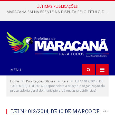
ÚLTIMAS PUBLICAÇÕES:
MARACANÃ SAI NA FRENTE NA DISPUTA PELO TÍTULO DA COPA PARÁ SUB-17!
MENU
»
»
»
Home
Publicações Oficiais
Leis
LEI Nº 012/2014, DE
10 DE MARÇO DE 2014 (Dispõe sobre a criação e organização da
procuradoria geral do município e dá outras providências)
LEI Nº 012/2014, DE 10 DE MARÇO DE
0