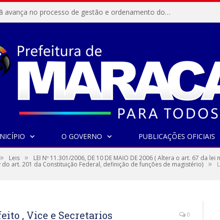
Resex Maracanã avança no processo de gestão e ordenamento do turismo em nossas áreas protegidas.
NICÍPIO
O GOVERNO
PUBLICAÇÕES OFICIAIS
»
»
Leis
LEI Nº 11.301/2006, DE 10 DE MAIO DE 2006 ( Altera o art. 67 da lei
»
º do art. 201 da Constituição Federal, definição de funções de magistério)
L
ito , Vice e Secretarios
0