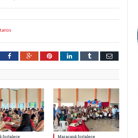
tarios
tter
Facebook
Google+
Pinterest
LinkedIn
Tumblr
Email
 fortalece
Maracanã fortalece