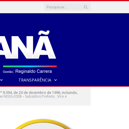
TRANSPARÊNCIA
 n° 9.394, de 20 de dezembro de 1996, incluindo,
ei N026-2008 – Subsidios Prefeito , Vice e