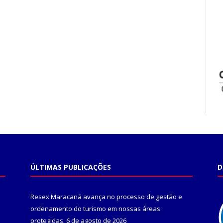
ÚLTIMAS PUBLICAÇÕES
D
Resex Maracanã avança no processo de gestão e
ordenamento do turismo em nossas áreas
protegidas.
6 de agosto de 2026