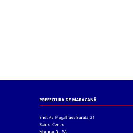
PREFEITURA DE MARACANÃ
End.: Av. Magalhães Barata, 21
Bairro: Centro
Maracanã – PA