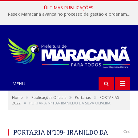
ÚLTIMAS PUBLICAÇÕES:
Resex Maracanã avança no processo de gestão e ordenamento do turismo em nossas áreas protegidas.
MENU
»
»
»
Home
Publicações Oficiais
Portarias
PORTARIAS
»
2022
PORTARIA N°109- IRANILDO DA SILVA OLIVEIRA
PORTARIA N°109- IRANILDO DA
0