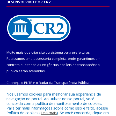
DESENVOLVIDO POR CR2
Muito mais que
criar site
ou
sistema para prefeituras
!
Realizamos uma
assessoria
completa, onde garantimos em
contrato que todas as exigências das
leis de transparência
pública
serão atendidas.
Conheça o
PNTP
e o
Radar da Transparência Pública
Nós usamos cookies para melhorar sua experiência de
navegação no portal. Ao utilizar nosso portal, você
concorda com a política de monitoramento de cookies.
Para ter mais informações sobre como isso é feito, acesse
Todos os direitos reservados a Prefeitura Municipal de
Política de cookies (
Leia mais
). Se você concorda, clique em
Maracanã.