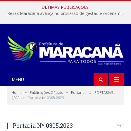
ÚLTIMAS PUBLICAÇÕES:
Resex Maracanã avança no processo de gestão e ordenamento do turismo em nossas áreas protegidas.
MENU
»
»
»
Home
Publicações Oficiais
Portarias
PORTARIAS
»
2023
Portaria Nº 0305.2023
Portaria Nº 0305.2023
0