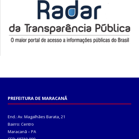
PREFEITURA DE MARACANÃ
End.: Av. Magalhães Barata, 21
Bairro: Centro
Maracanã – PA