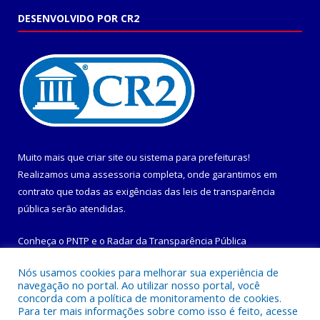
DESENVOLVIDO POR CR2
Muito mais que
criar site
ou
sistema para prefeituras
!
Realizamos uma
assessoria
completa, onde garantimos em
contrato que todas as exigências das
leis de transparência
pública
serão atendidas.
Conheça o
PNTP
e o
Radar da Transparência Pública
Nós usamos cookies para melhorar sua experiência de
navegação no portal. Ao utilizar nosso portal, você
concorda com a política de monitoramento de cookies.
Para ter mais informações sobre como isso é feito, acesse
Todos os direitos reservados a Prefeitura Municipal de