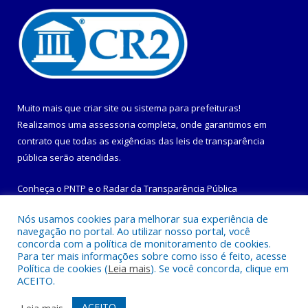
Muito mais que
criar site
ou
sistema para prefeituras
!
Realizamos uma
assessoria
completa, onde garantimos em
contrato que todas as exigências das
leis de transparência
pública
serão atendidas.
Conheça o
PNTP
e o
Radar da Transparência Pública
Nós usamos cookies para melhorar sua experiência de
navegação no portal. Ao utilizar nosso portal, você
concorda com a política de monitoramento de cookies.
Para ter mais informações sobre como isso é feito, acesse
Todos os direitos reservados a Prefeitura Municipal de
Política de cookies (
Leia mais
). Se você concorda, clique em
Maracanã.
ACEITO.
Mapa do Site
Acessar Área Administrativa
ACEITO
Leia mais