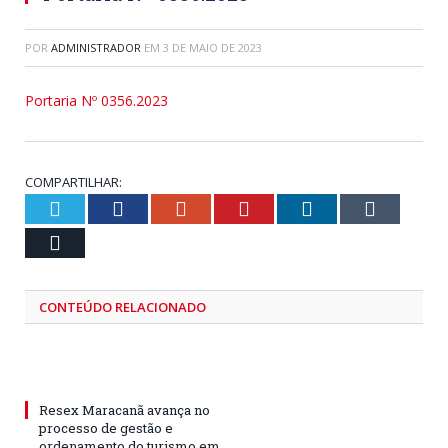
POR
ADMINISTRADOR
EM
3 DE MAIO DE 2023
Portaria Nº 0356.2023
COMPARTILHAR:
Twitter
Facebook
Google+
Pinterest
LinkedIn
Tumblr
Email
CONTEÚDO RELACIONADO
Resex Maracanã avança no
processo de gestão e
ordenamento do turismo em