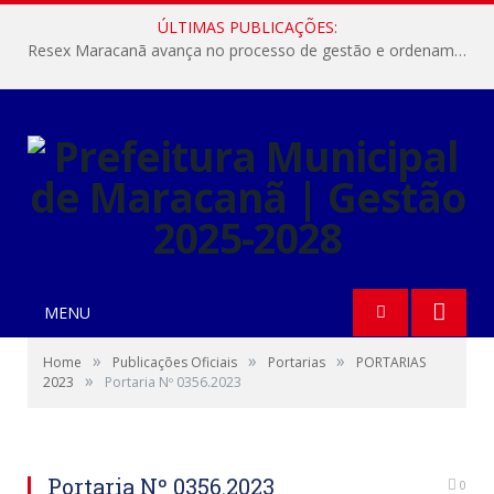
ÚLTIMAS PUBLICAÇÕES:
Resex Maracanã avança no processo de gestão e ordenamento do turismo em nossas áreas protegidas.
MENU
»
»
»
Home
Publicações Oficiais
Portarias
PORTARIAS
»
2023
Portaria Nº 0356.2023
Portaria Nº 0356.2023
0