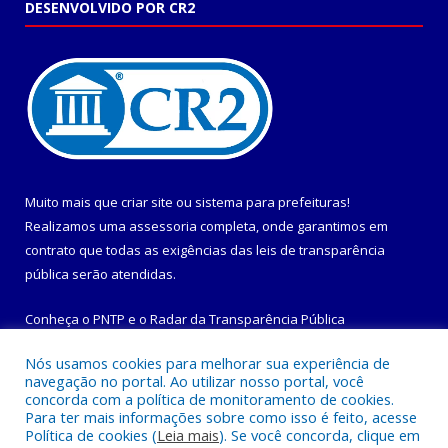
DESENVOLVIDO POR CR2
Muito mais que
criar site
ou
sistema para prefeituras
!
Realizamos uma
assessoria
completa, onde garantimos em
contrato que todas as exigências das
leis de transparência
pública
serão atendidas.
Conheça o
PNTP
e o
Radar da Transparência Pública
Nós usamos cookies para melhorar sua experiência de
navegação no portal. Ao utilizar nosso portal, você
concorda com a política de monitoramento de cookies.
Para ter mais informações sobre como isso é feito, acesse
Todos os direitos reservados a Prefeitura Municipal de
Política de cookies (
Leia mais
). Se você concorda, clique em
Maracanã.