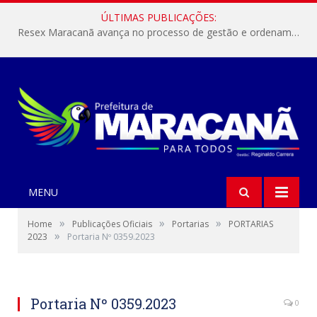
ÚLTIMAS PUBLICAÇÕES:
Resex Maracanã avança no processo de gestão e ordenamento do turismo em nossas áreas protegidas.
MENU
»
»
»
Home
Publicações Oficiais
Portarias
PORTARIAS
»
2023
Portaria Nº 0359.2023
Portaria Nº 0359.2023
0