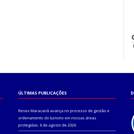
ÚLTIMAS PUBLICAÇÕES
D
Resex Maracanã avança no processo de gestão e
ordenamento do turismo em nossas áreas
protegidas.
6 de agosto de 2026