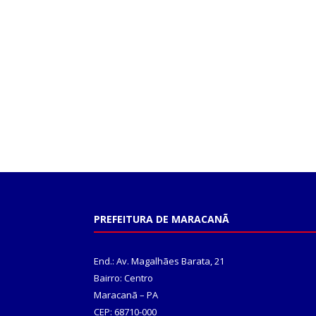
PREFEITURA DE MARACANÃ
End.: Av. Magalhães Barata, 21
Bairro: Centro
Maracanã – PA
CEP: 68710-000