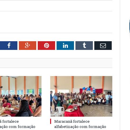
tter
Facebook
Google+
Pinterest
LinkedIn
Tumblr
Email
 fortalece
Maracanã fortalece
zação com formação
alfabetização com formação