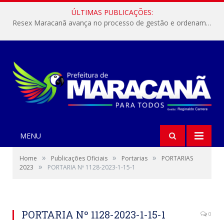
ÚLTIMAS PUBLICAÇÕES:
Resex Maracanã avança no processo de gestão e ordenamento do turismo em nossas áreas protegidas.
MENU
»
»
»
Home
Publicações Oficiais
Portarias
PORTARIAS
»
2023
PORTARIA Nº 1128-2023-1-15-1
PORTARIA Nº 1128-2023-1-15-1
0