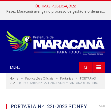
ÚLTIMAS PUBLICAÇÕES:
Resex Maracanã avança no processo de gestão e ordenamento do turismo em nossas áreas protegidas.
MENU
»
»
»
Home
Publicações Oficiais
Portarias
PORTARIAS
»
2023
PORTARIA Nº 1221-2023 SIDNEY SANTANA MONTEIRO
PORTARIA Nº 1221-2023 SIDNEY
0