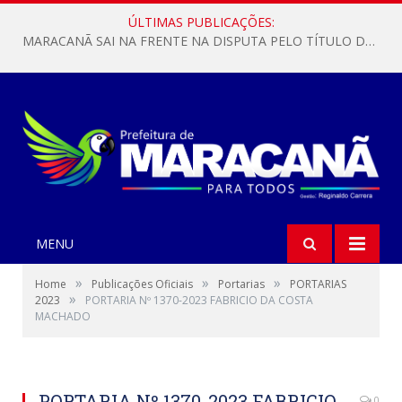
ÚLTIMAS PUBLICAÇÕES:
MARACANÃ SAI NA FRENTE NA DISPUTA PELO TÍTULO DA COPA PARÁ SUB-17!
MENU
»
»
»
Home
Publicações Oficiais
Portarias
PORTARIAS
»
2023
PORTARIA Nº 1370-2023 FABRICIO DA COSTA
MACHADO
PORTARIA Nº 1370-2023 FABRICIO
0