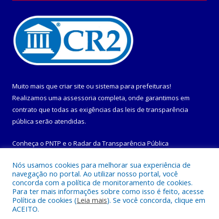
Muito mais que
criar site
ou
sistema para prefeituras
!
Realizamos uma
assessoria
completa, onde garantimos em
contrato que todas as exigências das
leis de transparência
pública
serão atendidas.
Conheça o
PNTP
e o
Radar da Transparência Pública
Nós usamos cookies para melhorar sua experiência de
navegação no portal. Ao utilizar nosso portal, você
concorda com a política de monitoramento de cookies.
Para ter mais informações sobre como isso é feito, acesse
Todos os direitos reservados a Prefeitura Municipal de
Política de cookies (
Leia mais
). Se você concorda, clique em
Maracanã.
ACEITO.