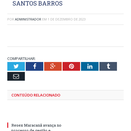
SANTOS BARROS
POR
ADMINISTRADOR
EM
1 DE DEZEMBRO DE 2023
COMPARTILHAR:
Twitter
Facebook
Google+
Pinterest
LinkedIn
Tumblr
Email
CONTEÚDO RELACIONADO
Resex Maracanã avança no
processo de gestão e