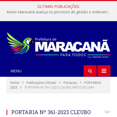
ÚLTIMAS PUBLICAÇÕES:
Resex Maracanã avança no processo de gestão e ordenamento do turismo em nossas áreas protegidas.
MENU
»
»
»
Home
Publicações Oficiais
Portarias
PORTARIAS
»
2023
PORTARIA Nº 361-2023 CLEUBO BRITO DE LIMA
PORTARIA Nº 361-2023 CLEUBO
0