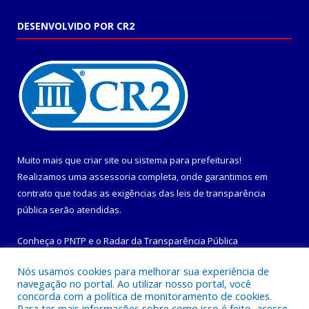
DESENVOLVIDO POR CR2
Muito mais que
criar site
ou
sistema para prefeituras
!
Realizamos uma
assessoria
completa, onde garantimos em
contrato que todas as exigências das
leis de transparência
pública
serão atendidas.
Conheça o
PNTP
e o
Radar da Transparência Pública
Nós usamos cookies para melhorar sua experiência de
navegação no portal. Ao utilizar nosso portal, você
concorda com a política de monitoramento de cookies.
Para ter mais informações sobre como isso é feito, acesse