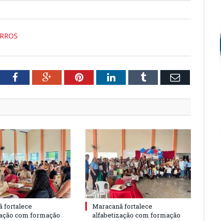
ARROS
tter
Facebook
Google+
Pinterest
LinkedIn
Tumblr
Email
 fortalece
Maracanã fortalece
zação com formação
alfabetização com formação