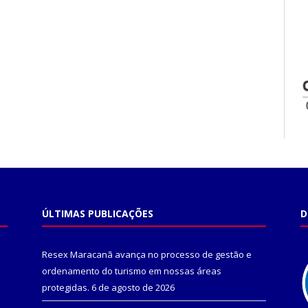
ÚLTIMAS PUBLICAÇÕES
D
Resex Maracanã avança no processo de gestão e
ordenamento do turismo em nossas áreas
protegidas.
6 de agosto de 2026