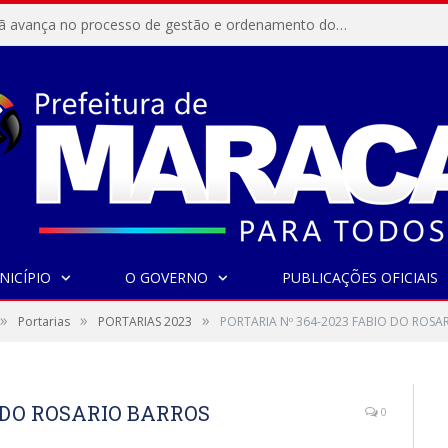
Resex Maracanã avança no processo de gestão e ordenamento do turismo em nossas áreas protegidas.
NICÍPIO
O GOVERNO
PUBLICAÇÕES OFICIAIS
»
»
»
Portarias
PORTARIAS 2023
PORTARIA Nº 364-2023 FABIO DO ROSA
O DO ROSARIO BARROS
0