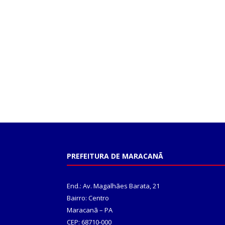
PREFEITURA DE MARACANÃ
End.: Av. Magalhães Barata, 21
Bairro: Centro
Maracanã – PA
CEP: 68710-000