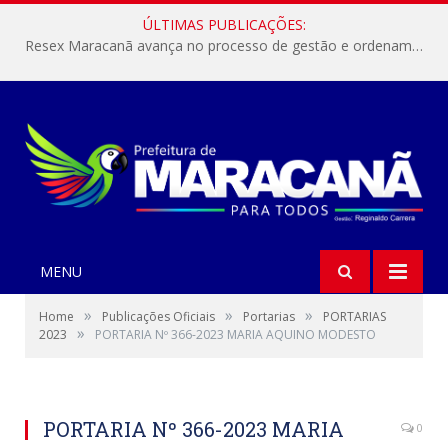
ÚLTIMAS PUBLICAÇÕES:
Resex Maracanã avança no processo de gestão e ordenamento do turismo em nossas áreas protegidas.
MENU
»
»
»
Home
Publicações Oficiais
Portarias
PORTARIAS
»
2023
PORTARIA Nº 366-2023 MARIA AQUINO MODESTO
PORTARIA Nº 366-2023 MARIA
0