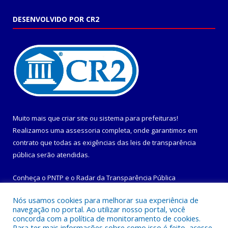
DESENVOLVIDO POR CR2
Muito mais que
criar site
ou
sistema para prefeituras
!
Realizamos uma
assessoria
completa, onde garantimos em
contrato que todas as exigências das
leis de transparência
pública
serão atendidas.
Conheça o
PNTP
e o
Radar da Transparência Pública
Nós usamos cookies para melhorar sua experiência de
navegação no portal. Ao utilizar nosso portal, você
concorda com a política de monitoramento de cookies.
Para ter mais informações sobre como isso é feito, acesse