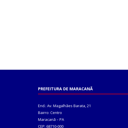
PREFEITURA DE MARACANÃ
End.: Av. Magalhães Barata, 21
Bairro: Centro
Maracanã – PA
CEP: 68710-000