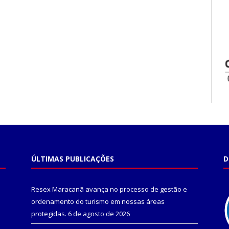
ÚLTIMAS PUBLICAÇÕES
D
Resex Maracanã avança no processo de gestão e
ordenamento do turismo em nossas áreas
protegidas.
6 de agosto de 2026