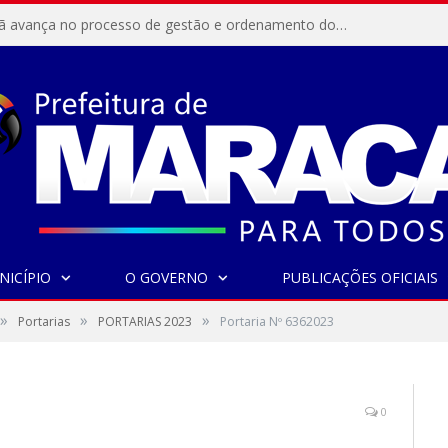
Resex Maracanã avança no processo de gestão e ordenamento do turismo em nossas áreas protegidas.
NICÍPIO
O GOVERNO
PUBLICAÇÕES OFICIAIS
»
»
»
Portarias
PORTARIAS 2023
Portaria Nº 6362023
0