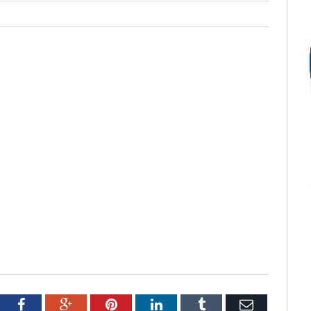
tter
Facebook
Google+
Pinterest
LinkedIn
Tumblr
Email