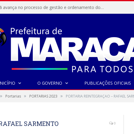
Resex Maracanã avança no processo de gestão e ordenamento do turismo em nossas áreas protegidas.
NICÍPIO
O GOVERNO
PUBLICAÇÕES OFICIAIS
»
»
»
Portarias
PORTARIAS 2023
PORTARIA REINTEGRAÇAO – RAFAEL SA
 RAFAEL SARMENTO
0