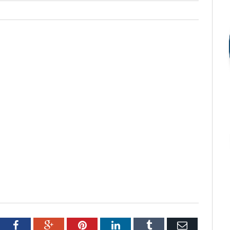
tter
Facebook
Google+
Pinterest
LinkedIn
Tumblr
Email