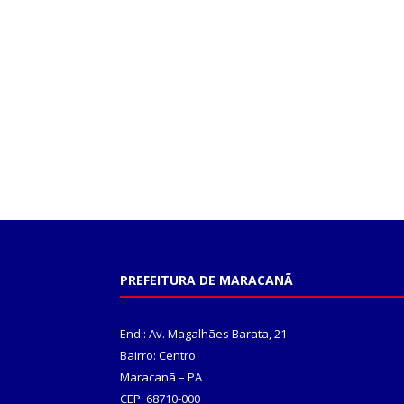
PREFEITURA DE MARACANÃ
End.: Av. Magalhães Barata, 21
Bairro: Centro
Maracanã – PA
CEP: 68710-000