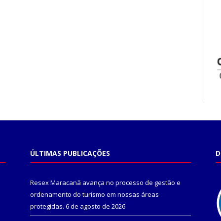
ÚLTIMAS PUBLICAÇÕES
D
Resex Maracanã avança no processo de gestão e
ordenamento do turismo em nossas áreas
protegidas.
6 de agosto de 2026