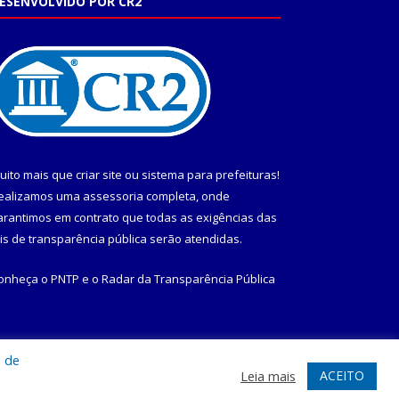
ESENVOLVIDO POR CR2
uito mais que
criar site
ou
sistema para prefeituras
!
ealizamos uma
assessoria
completa, onde
arantimos em contrato que todas as exigências das
eis de transparência pública
serão atendidas.
onheça o
PNTP
e o
Radar da Transparência Pública
a de
te
Acessar Área Administrativa
Acessar Webmail
ACEITO
Leia mais