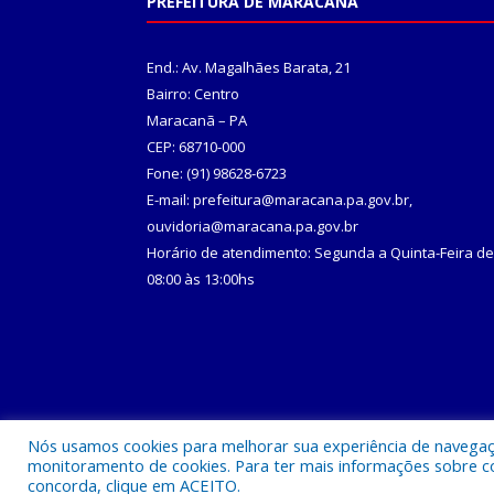
PREFEITURA DE MARACANÃ
End.: Av. Magalhães Barata, 21
Bairro: Centro
Maracanã – PA
CEP: 68710-000
Fone: (91) 98628-6723
E-mail: prefeitura@maracana.pa.gov.br,
ouvidoria@maracana.pa.gov.br
Horário de atendimento: Segunda a Quinta-Feira de
08:00 às 13:00hs
Nós usamos cookies para melhorar sua experiência de navegação
Todos os direitos reservados a Prefeitura Municipa
monitoramento de cookies. Para ter mais informações sobre como
concorda, clique em ACEITO.