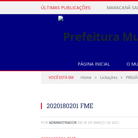
ÚLTIMAS PUBLICAÇÕES:
PÁGINA INICIAL
O MU
»
»
VOCÊ ESTÁ EM:
Home
Licitações
PREGÃO
2020180201 FME
POR
ADMINISTRADOR
EM
30 DE MARÇO DE 2021