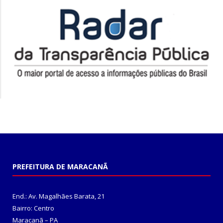
PREFEITURA DE MARACANÃ
End.: Av. Magalhães Barata, 21
Bairro: Centro
Maracanã – PA