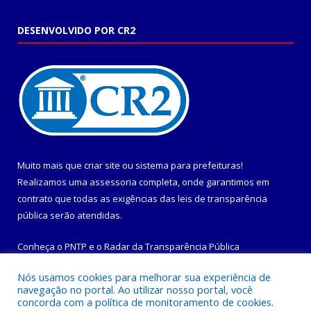
DESENVOLVIDO POR CR2
Muito mais que
criar site
ou
sistema para prefeituras
!
Realizamos uma
assessoria
completa, onde garantimos em
contrato que todas as exigências das
leis de transparência
pública
serão atendidas.
Conheça o
PNTP
e o
Radar da Transparência Pública
Nós usamos cookies para melhorar sua experiência de
navegação no portal. Ao utilizar nosso portal, você
concorda com a política de monitoramento de cookies.