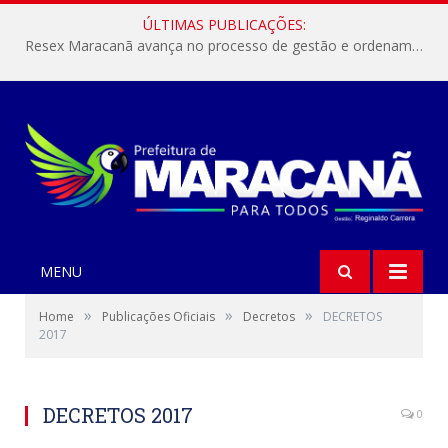
ÚLTIMAS PUBLICAÇÕES:
Resex Maracanã avança no processo de gestão e ordenamento do turismo em nossas áreas protegidas.
MENU
»
»
»
Home
Publicações Oficiais
Decretos
DECRETOS
2017
DECRETOS 2017
0