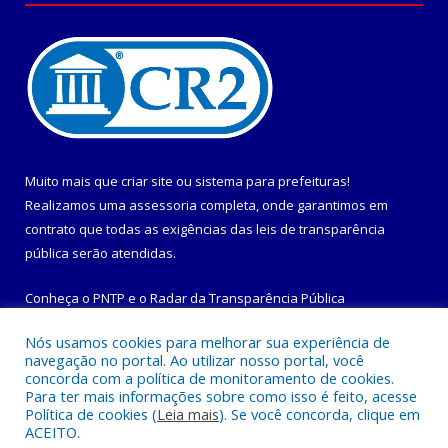
Muito mais que
criar site
ou
sistema para prefeituras
!
Realizamos uma
assessoria
completa, onde garantimos em
contrato que todas as exigências das
leis de transparência
pública
serão atendidas.
Conheça o
PNTP
e o
Radar da Transparência Pública
Nós usamos cookies para melhorar sua experiência de
navegação no portal. Ao utilizar nosso portal, você
concorda com a política de monitoramento de cookies.
Para ter mais informações sobre como isso é feito, acesse
Todos os direitos reservados a Prefeitura Municipal de
Política de cookies (
Leia mais
). Se você concorda, clique em
Maracanã.
ACEITO.