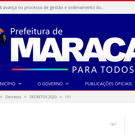
Resex Maracanã avança no processo de gestão e ordenamento do turismo em nossas áreas protegidas.
NICÍPIO
O GOVERNO
PUBLICAÇÕES OFICIAIS
»
»
»
Decretos
DECRETOS 2020
091
0