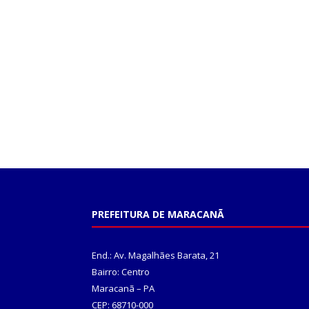
PREFEITURA DE MARACANÃ
End.: Av. Magalhães Barata, 21
Bairro: Centro
Maracanã – PA
CEP: 68710-000