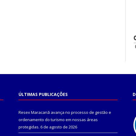
ÚLTIMAS PUBLICAÇÕES
D
Resex Maracanã avança no processo de gestão e
ordenamento do turismo em nossas áreas
protegidas.
6 de agosto de 2026