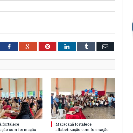
tter
Facebook
Google+
Pinterest
LinkedIn
Tumblr
Email
 fortalece
Maracanã fortalece
zação com formação
alfabetização com formação