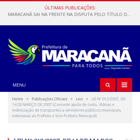
ÚLTIMAS PUBLICAÇÕES:
MARACANÃ SAI NA FRENTE NA DISPUTA PELO TÍTULO DA COPA PARÁ SUB-17!
MENU
»
»
»
Home
Publicações Oficiais
Leis
LEI Nº 012/2007, DE
14 DE MARÇO DE 2007 (Concede ajuda de custo, diárias e
indenização de transportes a servidores públicos municipais,
extensivas ao Prefeito e Vice-Prefeito Municipal)