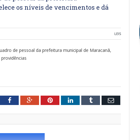
lece os níveis de vencimentos e dá
LEIS
quadro de pessoal da prefeitura municipal de Maracanã,
 providências
tter
Facebook
Google+
Pinterest
LinkedIn
Tumblr
Email