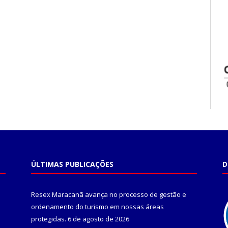
ÚLTIMAS PUBLICAÇÕES
D
Resex Maracanã avança no processo de gestão e
ordenamento do turismo em nossas áreas
protegidas.
6 de agosto de 2026