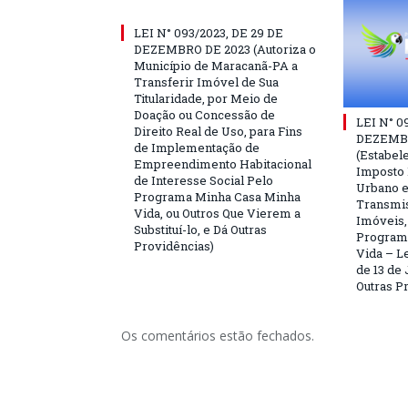
LEI N° 093/2023, DE 29 DE
DEZEMBRO DE 2023 (Autoriza o
Município de Maracanã-PA a
Transferir Imóvel de Sua
Titularidade, por Meio de
Doação ou Concessão de
LEI N° 0
Direito Real de Uso, para Fins
DEZEMBR
de Implementação de
(Estabele
Empreendimento Habitacional
Imposto P
de Interesse Social Pelo
Urbano e
Programa Minha Casa Minha
Transmis
Vida, ou Outros Que Vierem a
Imóveis,
Substituí-lo, e Dá Outras
Program
Providências)
Vida – Le
de 13 de 
Outras P
Os comentários estão fechados.