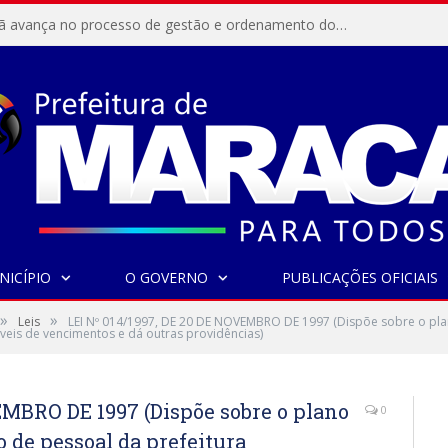
Resex Maracanã avança no processo de gestão e ordenamento do turismo em nossas áreas protegidas.
NICÍPIO
O GOVERNO
PUBLICAÇÕES OFICIAIS
»
»
Leis
LEI Nº 014/1997, DE 20 DE NOVEMBRO DE 1997 (Dispõe sobre o pla
íveis de vencimentos e dá outras providências)
EMBRO DE 1997 (Dispõe sobre o plano
0
o de pessoal da prefeitura