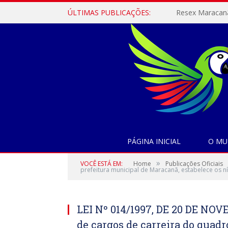
ÚLTIMAS PUBLICAÇÕES:
PÁGINA INICIAL
O MU
»
VOCÊ ESTÁ EM:
Home
Publicações Oficiais
prefeitura municipal de Maracanã, estabelece os n
LEI Nº 014/1997, DE 20 DE NOV
de cargos de carreira do quadr