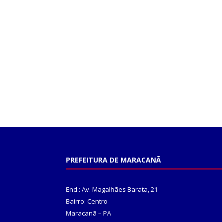
PREFEITURA DE MARACANÃ
End.: Av. Magalhães Barata, 21
Bairro: Centro
Maracanã – PA