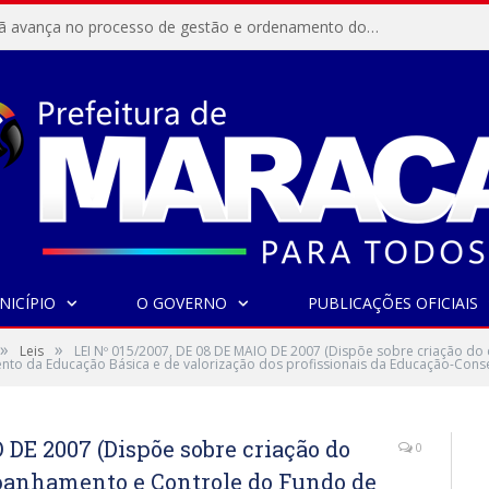
Resex Maracanã avança no processo de gestão e ordenamento do turismo em nossas áreas protegidas.
NICÍPIO
O GOVERNO
PUBLICAÇÕES OFICIAIS
»
»
Leis
LEI Nº 015/2007, DE 08 DE MAIO DE 2007 (Dispõe sobre criação d
to da Educação Básica e de valorização dos profissionais da Educação-Con
 DE 2007 (Dispõe sobre criação do
0
anhamento e Controle do Fundo de