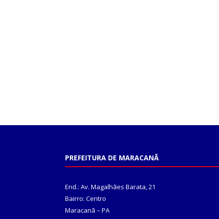
PREFEITURA DE MARACANÃ
End.: Av. Magalhães Barata, 21
Bairro: Centro
Maracanã – PA