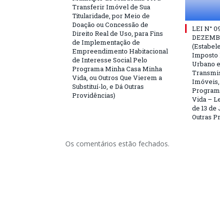
Transferir Imóvel de Sua
Titularidade, por Meio de
Doação ou Concessão de
LEI N° 0
Direito Real de Uso, para Fins
DEZEMBR
de Implementação de
(Estabele
Empreendimento Habitacional
Imposto P
de Interesse Social Pelo
Urbano e
Programa Minha Casa Minha
Transmis
Vida, ou Outros Que Vierem a
Imóveis,
Substituí-lo, e Dá Outras
Program
Providências)
Vida – Le
de 13 de 
Outras P
Os comentários estão fechados.