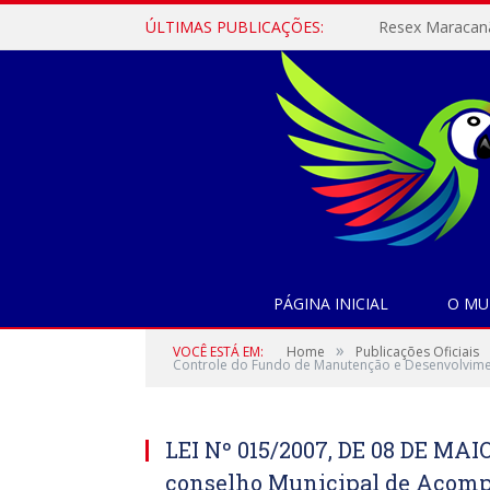
ÚLTIMAS PUBLICAÇÕES:
PÁGINA INICIAL
O MU
»
VOCÊ ESTÁ EM:
Home
Publicações Oficiais
Controle do Fundo de Manutenção e Desenvolvimen
LEI Nº 015/2007, DE 08 DE MAIO
conselho Municipal de Acomp