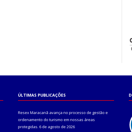
ÚLTIMAS PUBLICAÇÕES
D
Resex Maracanã avança no processo de gestão e
ordenamento do turismo em nossas áreas
protegidas.
6 de agosto de 2026