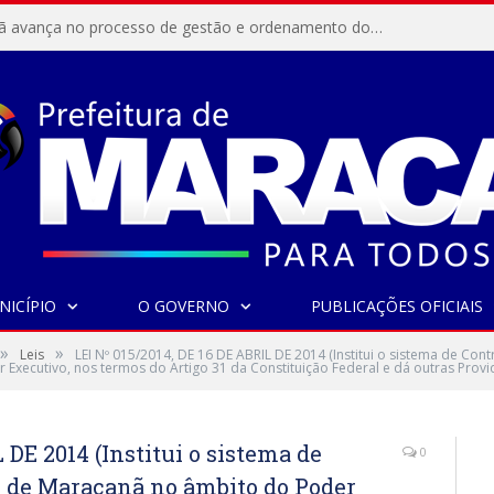
Resex Maracanã avança no processo de gestão e ordenamento do turismo em nossas áreas protegidas.
NICÍPIO
O GOVERNO
PUBLICAÇÕES OFICIAIS
»
»
Leis
LEI Nº 015/2014, DE 16 DE ABRIL DE 2014 (Institui o sistema de Co
 Executivo, nos termos do Artigo 31 da Constituição Federal e dá outras Provi
 DE 2014 (Institui o sistema de
0
o de Maracanã no âmbito do Poder