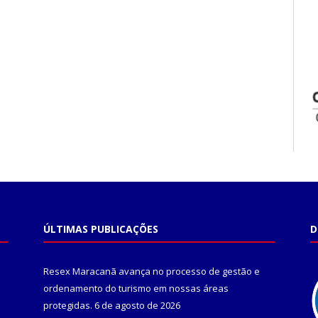
ÚLTIMAS PUBLICAÇÕES
D
Resex Maracanã avança no processo de gestão e
ordenamento do turismo em nossas áreas
protegidas.
6 de agosto de 2026