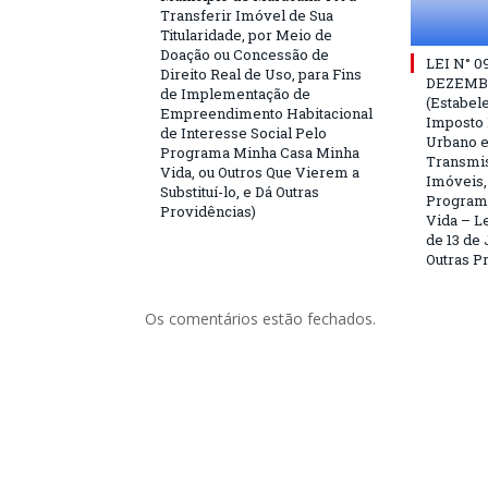
Transferir Imóvel de Sua
Titularidade, por Meio de
Doação ou Concessão de
LEI N° 0
Direito Real de Uso, para Fins
DEZEMBR
de Implementação de
(Estabele
Empreendimento Habitacional
Imposto P
de Interesse Social Pelo
Urbano e
Programa Minha Casa Minha
Transmis
Vida, ou Outros Que Vierem a
Imóveis,
Substituí-lo, e Dá Outras
Program
Providências)
Vida – Le
de 13 de 
Outras P
Os comentários estão fechados.