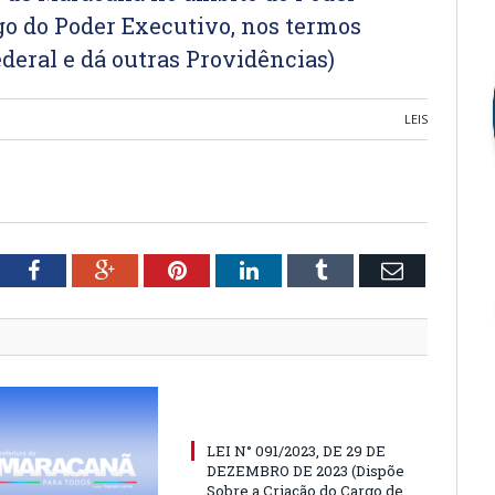
go do Poder Executivo, nos termos
ederal e dá outras Providências)
LEIS
tter
Facebook
Google+
Pinterest
LinkedIn
Tumblr
Email
LEI N° 091/2023, DE 29 DE
DEZEMBRO DE 2023 (Dispõe
Sobre a Criação do Cargo de