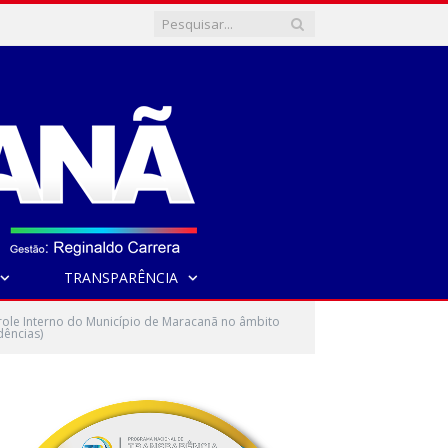
TRANSPARÊNCIA
ntrole Interno do Município de Maracanã no âmbito
dências)