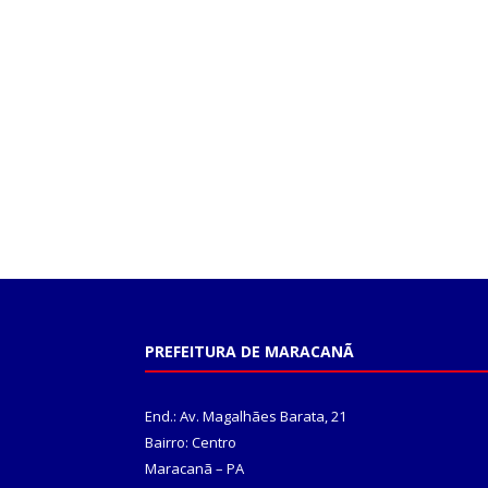
PREFEITURA DE MARACANÃ
End.: Av. Magalhães Barata, 21
Bairro: Centro
Maracanã – PA