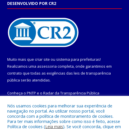
DESENVOLVIDO POR CR2
Muito mais que
criar site
ou
sistema para prefeituras
!
Realizamos uma
assessoria
completa, onde garantimos em
contrato que todas as exigências das
leis de transparência
pública
serão atendidas.
Conheça o
PNTP
e o
Radar da Transparência Pública
Nós usamos cookies para melhorar sua experiência de
navegação no portal. Ao utilizar nosso portal, você
concorda com a política de monitoramento de cookies.
Para ter mais informações sobre como isso é feito, acesse
Todos os direitos reservados a Prefeitura Municipal de
Política de cookies (
Leia mais
). Se você concorda, clique em
Maracanã.