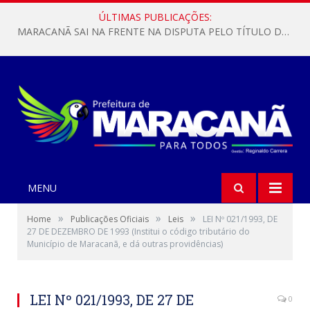
ÚLTIMAS PUBLICAÇÕES:
MARACANÃ SAI NA FRENTE NA DISPUTA PELO TÍTULO DA COPA PARÁ SUB-17!
MENU
»
»
»
Home
Publicações Oficiais
Leis
LEI Nº 021/1993, DE
27 DE DEZEMBRO DE 1993 (Institui o código tributário do
Município de Maracanã, e dá outras providências)
LEI Nº 021/1993, DE 27 DE
0