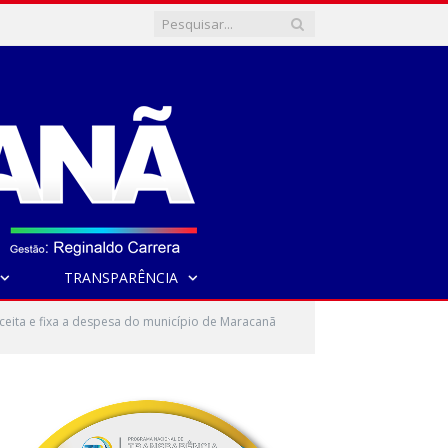
TRANSPARÊNCIA
eita e fixa a despesa do município de Maracanã