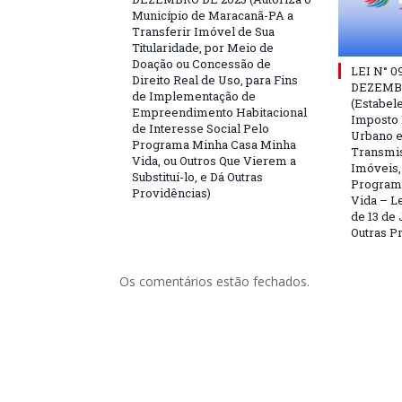
Município de Maracanã-PA a
Transferir Imóvel de Sua
Titularidade, por Meio de
Doação ou Concessão de
LEI N° 0
Direito Real de Uso, para Fins
DEZEMBR
de Implementação de
(Estabele
Empreendimento Habitacional
Imposto P
de Interesse Social Pelo
Urbano e
Programa Minha Casa Minha
Transmis
Vida, ou Outros Que Vierem a
Imóveis,
Substituí-lo, e Dá Outras
Program
Providências)
Vida – Le
de 13 de 
Outras P
Os comentários estão fechados.