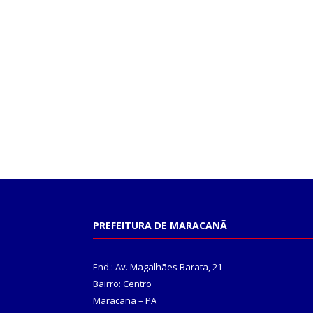
PREFEITURA DE MARACANÃ
End.: Av. Magalhães Barata, 21
Bairro: Centro
Maracanã – PA