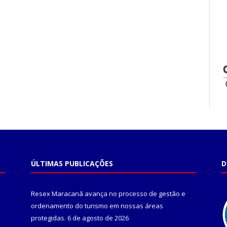
ÚLTIMAS PUBLICAÇÕES
D
Resex Maracanã avança no processo de gestão e
ordenamento do turismo em nossas áreas
protegidas.
6 de agosto de 2026