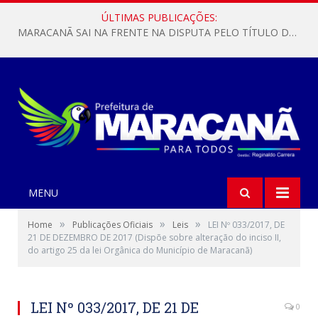
ÚLTIMAS PUBLICAÇÕES:
MARACANÃ SAI NA FRENTE NA DISPUTA PELO TÍTULO DA COPA PARÁ SUB-17!
MENU
»
»
»
Home
Publicações Oficiais
Leis
LEI Nº 033/2017, DE
21 DE DEZEMBRO DE 2017 (Dispõe sobre alteração do inciso II,
do artigo 25 da lei Orgânica do Município de Maracanã)
LEI Nº 033/2017, DE 21 DE
0