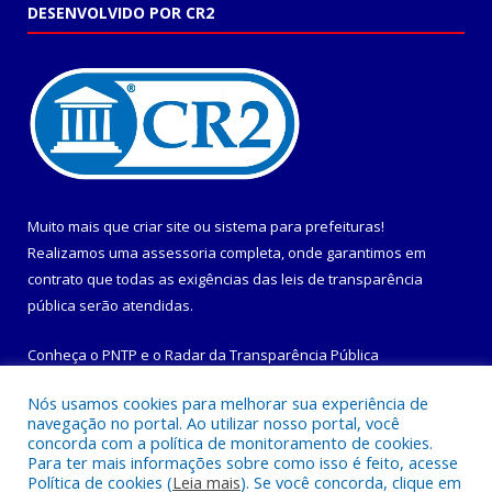
DESENVOLVIDO POR CR2
Muito mais que
criar site
ou
sistema para prefeituras
!
Realizamos uma
assessoria
completa, onde garantimos em
contrato que todas as exigências das
leis de transparência
pública
serão atendidas.
Conheça o
PNTP
e o
Radar da Transparência Pública
Nós usamos cookies para melhorar sua experiência de
navegação no portal. Ao utilizar nosso portal, você
concorda com a política de monitoramento de cookies.
Para ter mais informações sobre como isso é feito, acesse
Todos os direitos reservados a Prefeitura Municipal de
Política de cookies (
Leia mais
). Se você concorda, clique em
Maracanã.