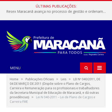
ÚLTIMAS PUBLICAÇÕES:
Resex Maracanã avança no processo de gestão e ordenamento do turismo em nossas áreas protegidas.
MENU
»
»
»
Home
Publicações Oficiais
Leis
LEI Nº 040/2011, DE
04 DE MARÇO DE 2011 (Dispõe sobre o Plano de Cargos,
Carreira e Remuneração para os profissionais e trabalhadores
da Secretaria Municipal de Educação de Maracanã, e dá outras
»
providências)
Lei N 040-2011 – Lei de Plano de Cargos e
Carreira FME