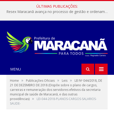
ÚLTIMAS PUBLICAÇÕES:
Resex Maracanã avança no processo de gestão e ordenamento do turismo em nossas áreas protegidas.
MENU
»
»
»
Home
Publicações Oficiais
Leis
LEI Nº 044/2018, DE
21 DE DEZEMBRO DE 2018 (Dispõe sobre o plano de cargos,
carreiras e remuneração dos servidores efetivos da secretaria
municipal de saúde de Maracanã, e das outras
»
providências)
LEI-044-2018-PLANOS-CARGOS-SALARIOS-
SAUDE-