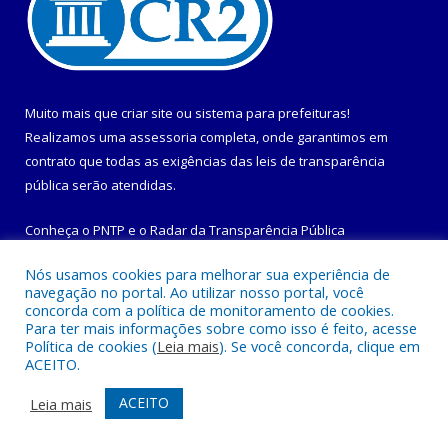
Muito mais que
criar site
ou
sistema para prefeituras
!
Realizamos uma
assessoria
completa, onde garantimos em
contrato que todas as exigências das
leis de transparência
pública
serão atendidas.
Conheça o
PNTP
e o
Radar da Transparência Pública
Nós usamos cookies para melhorar sua experiência de
navegação no portal. Ao utilizar nosso portal, você
concorda com a política de monitoramento de cookies.
Para ter mais informações sobre como isso é feito, acesse
Todos os direitos reservados a Prefeitura Municipal de
Política de cookies (
Leia mais
). Se você concorda, clique em
Maracanã.
ACEITO.
Mapa do Site
Acessar Área Administrativa
ACEITO
Leia mais
Acessar Webmail