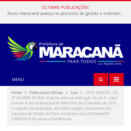
ÚLTIMAS PUBLICAÇÕES:
Resex Maracanã avança no processo de gestão e ordenamento do turismo em nossas áreas protegidas.
MENU
»
»
»
Home
Publicações Oficiais
Leis
LEI Nº 069/2021, DE
27 DE ABRIL DE 2021 (Dispõe sobre a retificação do art.2º, caput
e inciso IV da Lei Municipal Nº 049/2019, de 27 de Maio de 2019,
a respeito da destinação do ICMS ecológico decorrente dos
repasses do Estado do Pará, nos termos da Lei Estadual Nº
7.638/202 e dá outras providências)