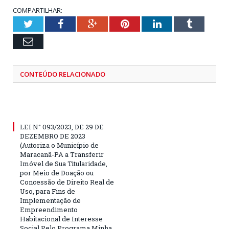
COMPARTILHAR:
Twitter
Facebook
Google+
Pinterest
LinkedIn
Tumblr
Email
CONTEÚDO RELACIONADO
LEI N° 093/2023, DE 29 DE
DEZEMBRO DE 2023
(Autoriza o Município de
Maracanã-PA a Transferir
Imóvel de Sua Titularidade,
por Meio de Doação ou
Concessão de Direito Real de
Uso, para Fins de
Implementação de
Empreendimento
Habitacional de Interesse
Social Pelo Programa Minha