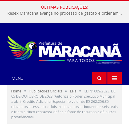
ÚLTIMAS PUBLICAÇÕES:
Resex Maracanã avança no processo de gestão e ordenamento do turismo em nossas áreas protegidas.
MENU
»
»
»
Home
Publicações Oficiais
Leis
LEI Nº 089/2023, DE
05 DE OUTUBRO DE 2023 (Autoriza o Poder Executivo Municipal
a abrir Crédito Adicional Especial no valor de R$ 262,256,35
(duzentos e sessenta e dois mil duzentos e cinquenta e seis reais
e trinta e cinco centavos). define a fonte de recursos e dá outras
providências)